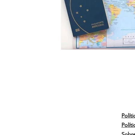
Polít
Polít
Sobr