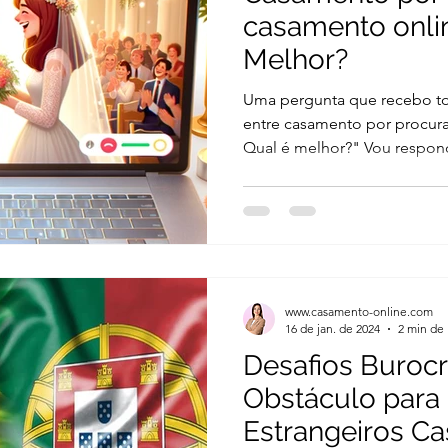
casamento onlin
Melhor?
Uma pergunta que recebo to
entre casamento por procur
Qual é melhor?" Vou respond
www.casamento-online.com
16 de jan. de 2024
2 min de 
Desafios Burocr
Obstáculo para 
Estrangeiros C