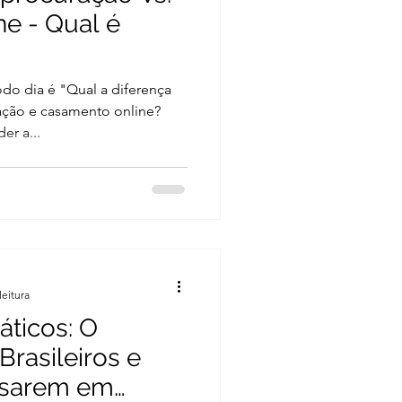
e - Qual é
do dia é "Qual a diferença
ação e casamento online?
er a...
leitura
áticos: O
Brasileiros e
asarem em