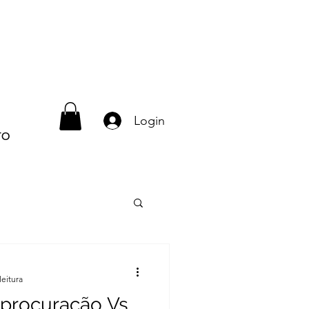
casamento brasileiro na europa
Login
TO
leitura
procuração Vs.