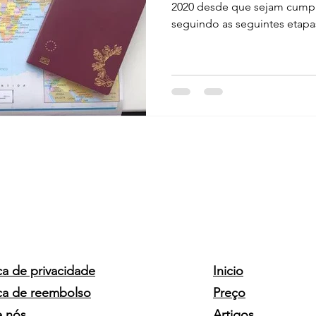
2020 desde que sejam cumpr
seguindo as seguintes etapas 
ica de privacidade
Inicio
ica de reembolso
Preço
e nós
Artigos