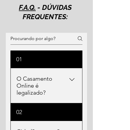
F.A.Q.
- DÚVIDAS
FREQUENTES:
01
O Casamento
Online é
legalizado?
Sim, agora é legalmente
02
autorizado casar online por
meio de cerimônias de
casamento por